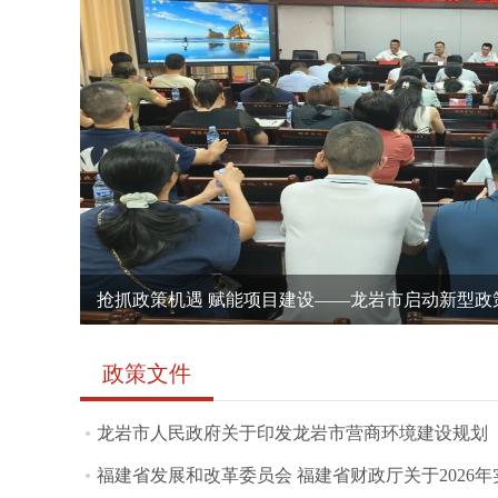
抢抓政策机遇 赋能项目建设——龙岩市启动新型政策
信用龙岩
龙岩市发改委召开2026年全市夏粮收购暨安全生产
三级联动聚合力 评审提质促发展
龙岩“三张清单”打通融资堵点
政策文件
龙岩市人民政府关于印发龙岩市营商环境建设规划（20
福建省发展和改革委员会 福建省财政厅关于2026年实施