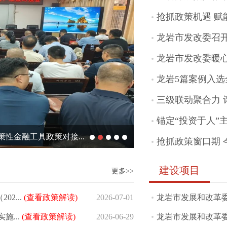
抢抓政策机遇 赋
龙岩市发改委召开2
龙岩市发改委暖
龙岩5篇案例入选
三级联动聚合力 
锚定“投资于人”
性金融工具政策对接...
抢抓政策窗口期 
工作部署会
建设项目
更多>>
2...
(查看政策解读)
2026-07-01
龙岩市发展和改革委
...
(查看政策解读)
2026-06-29
龙岩市发展和改革委员