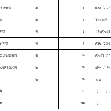
付担保费
项
4
闽建〔
2023
费
项
6
工程费用
×0
查费
项
2
参照闽价服
配套费
项
6
闽政〔
2002
室易地建设费
项
16
闽价费〔
20
及临时设施费
项
10
建标〔
2007
项
10
暂估
费
67
（一
+
三）
×
算
2486
（一
+
二
+
三