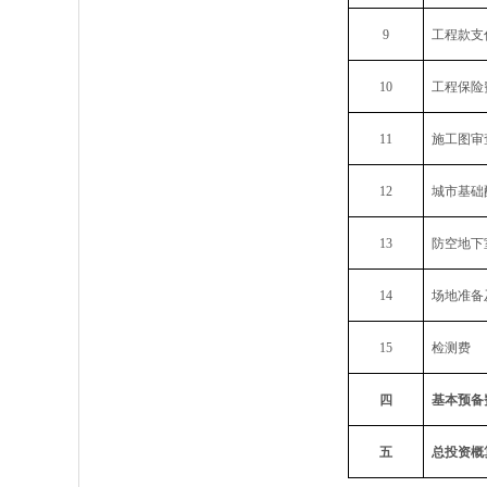
9
工程款支
10
工程保险
11
施工图审
12
城市基础
13
防空地下
14
场地准备
15
检测费
四
基本预备
五
总投资概