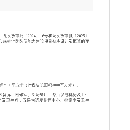
改审批〔2024〕16号和龙发改审批〔2025〕
岩市森林消防队伍能力建设项目初步设计及概算的评
：
50平方米（计容建筑面积4080平方米）。
、装备库、检修室、厨房餐厅、柴油发电机房及卫生
室及卫生间，五层为调度指挥中心、档案室及卫生