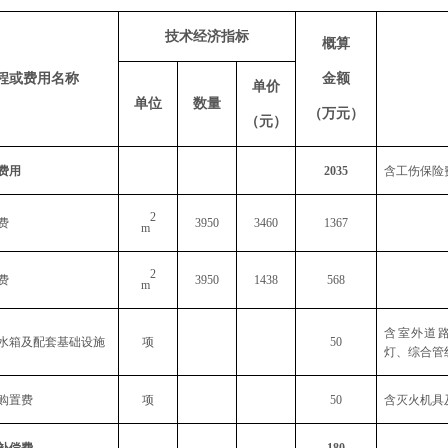
技术经济指标
概算
程或费用名称
金额
单价
单位
数量
（万元）
（元）
费用
2035
含工伤保险
2
费
3950
3460
1367
m
2
费
3950
1438
568
m
含室外道
水箱及配套基础设施
项
50
灯、综合管
购置费
项
50
含灭火机具