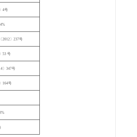
〕
4
号
.4%
〔
2012
〕
237
号
〕
53
号
14
〕
347
号
〕
164
号
3%
）