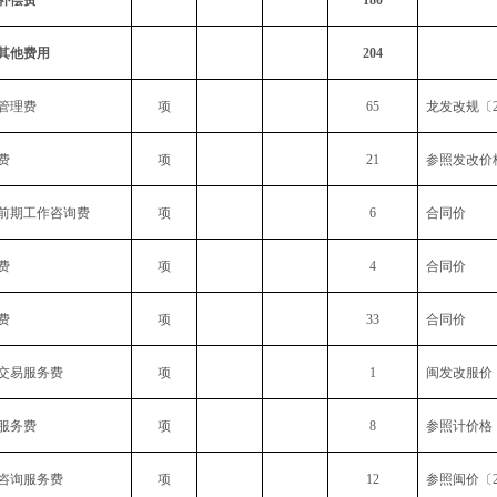
补偿费
180
其他费用
204
管理费
项
65
龙发改规
〔
费
项
21
参照发改价
前期工作咨询费
项
6
合同价
费
项
4
合同价
费
项
33
合同价
交易服务费
项
1
闽发改服价
服务费
项
8
参照计价格
咨询服务费
项
12
参照闽价〔