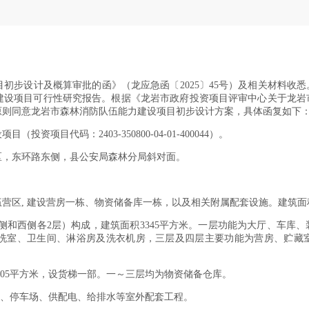
计及概算审批的函》（龙应急函〔2025〕45号）及相关材料收悉。龙发
力建设项目可行性研究报告。根据《龙岩市政府投资项目评审中心关于龙
究，原则同意龙岩市森林消防队伍能力建设项目初步设计方案，具体函复如下
目代码：2403-350800-04-01-400044）。
，东环路东侧，县公安局森林分局斜对面。
, 建设营房一栋、物资储备库一栋，以及相关附属配套设施。建筑面积39
和西侧各2层）构成，建筑面积3345平方米。一层功能为大厅、车库
洗室、卫生间、淋浴房及洗衣机房，三层及四层主要功能为营房、贮藏
05平方米，设货梯一部。一～三层均为物资储备仓库。
、停车场、供配电、给排水等室外配套工程。