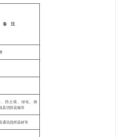
备
注
费
路、挡土墙、绿化、路
线及消防设施等
及通讯指挥器材等