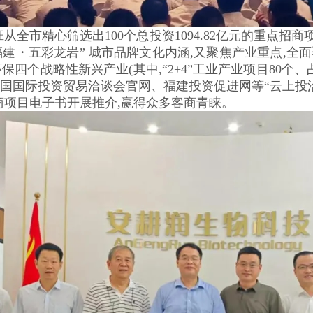
市精心筛选出100个总投资1094.82亿元的重点招商项
福建・五彩龙岩” 城市品牌文化内涵,又聚焦产业重点,
四个战略性新兴产业(其中,“2+4”工业产业项目80个、
国国际投资贸易洽谈会官网、福建投资促进网等“云上投洽会”
商项目电子书开展推介,赢得众多客商青睐。