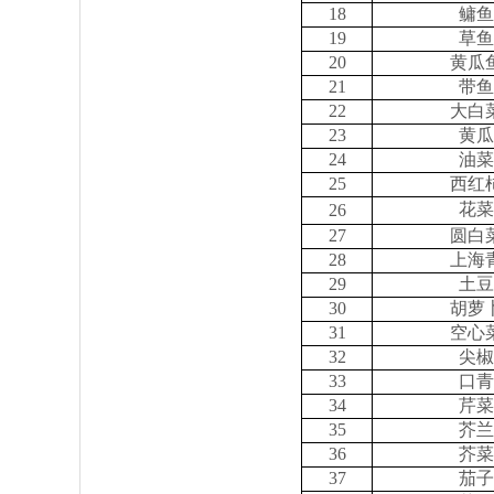
18
鳙鱼
19
草鱼
20
黄瓜
21
带鱼
22
大白
23
黄瓜
24
油菜
25
西红
花菜
26
27
圆白
28
上海
29
土豆
30
胡萝
31
空心
32
尖椒
33
口青
34
芹菜
35
芥兰
36
芥菜
37
茄子