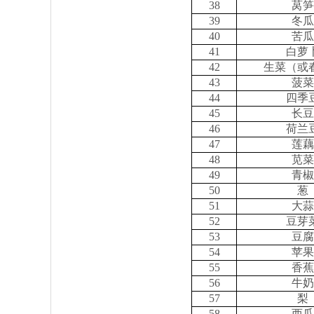
38
莴笋
39
冬瓜
40
苦瓜
41
白萝
42
生菜（或
43
菠菜
44
四季
45
长豆
46
荷兰
47
莲藕
48
苋菜
49
青椒
50
葱
51
大蒜
52
豆芽
53
豆腐
54
苹果
55
香蕉
56
牛奶
57
梨
58
西瓜