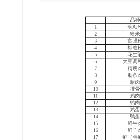
品种
晚籼
1
2
粳米
3
富强
4
标准
5
花生
6
大豆调
7
精瘦
8
肋条
9
腿肉
10
排骨
11
鸡肉
12
鸭肉
13
鸡蛋
14
鸭蛋
15
鲜牛
16
鲜羊
17
虾（明