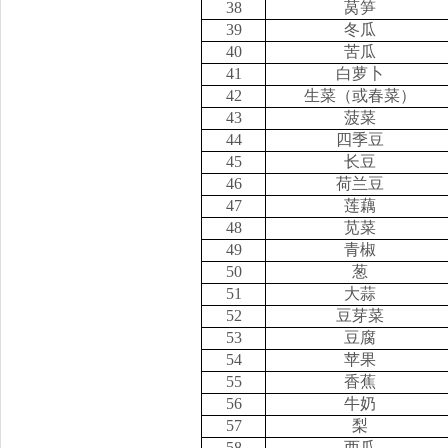
38
莴笋
39
冬瓜
40
苦瓜
41
白萝卜
42
生菜（或春菜）
43
菠菜
44
四季豆
45
长豆
46
荷兰豆
47
莲藕
48
苋菜
49
青椒
50
葱
51
大蒜
52
豆芽菜
53
豆腐
54
苹果
55
香蕉
56
牛奶
57
梨
58
西瓜