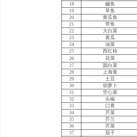
18
鳙鱼
19
草鱼
20
黄瓜鱼
21
带鱼
22
大白菜
23
黄瓜
24
油菜
25
西红柿
花菜
26
27
圆白菜
28
上海青
29
土豆
30
胡萝卜
31
空心菜
32
尖椒
33
口青
34
芹菜
35
芥兰
36
芥菜
37
茄子