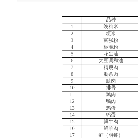
品种
晚籼米
1
2
粳米
3
富强粉
4
标准粉
5
花生油
6
大豆调和油
7
精瘦肉
8
肋条肉
9
腿肉
10
排骨
11
鸡肉
12
鸭肉
13
鸡蛋
14
鸭蛋
15
鲜牛肉
16
鲜羊肉
17
虾（明虾）