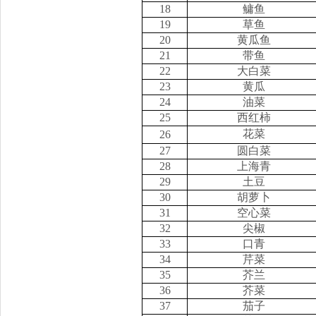
18
鳙鱼
19
草鱼
20
黄瓜鱼
21
带鱼
22
大白菜
23
黄瓜
24
油菜
25
西红柿
花菜
26
27
圆白菜
28
上海青
29
土豆
30
胡萝卜
31
空心菜
32
尖椒
33
口青
34
芹菜
35
芥兰
36
芥菜
37
茄子