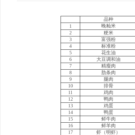
品种
晚籼米
1
2
粳米
3
富强粉
4
标准粉
5
花生油
6
大豆调和油
7
精瘦肉
8
肋条肉
9
腿肉
10
排骨
11
鸡肉
12
鸭肉
13
鸡蛋
14
鸭蛋
15
鲜牛肉
16
鲜羊肉
17
虾（明虾）