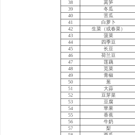
38
莴笋
39
冬瓜
40
苦瓜
41
白萝卜
42
生菜（或春菜）
43
菠菜
44
四季豆
45
长豆
46
荷兰豆
47
莲藕
48
苋菜
49
青椒
50
葱
51
大蒜
52
豆芽菜
53
豆腐
54
苹果
55
香蕉
56
牛奶
57
梨
58
西瓜