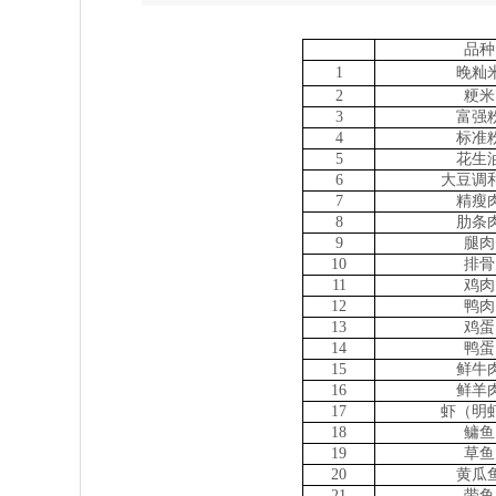
品种
1
晚籼
2
粳米
3
富强
4
标准
5
花生
6
大豆调
7
精瘦
8
肋条
9
腿肉
10
排骨
11
鸡肉
12
鸭肉
13
鸡蛋
14
鸭蛋
15
鲜牛
16
鲜羊
17
虾（明
18
鳙鱼
19
草鱼
20
黄瓜
21
带鱼