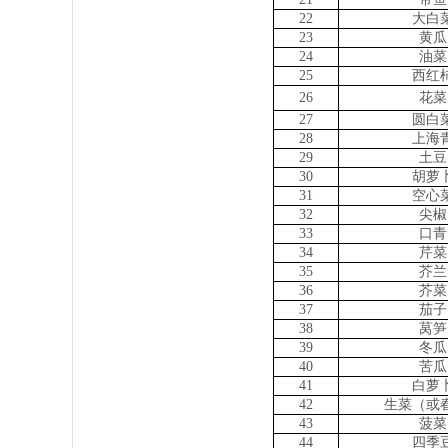
22
大白
23
黄瓜
24
油菜
25
西红
26
花菜
27
圆白
28
上海
29
土豆
30
胡萝
31
空心
32
尖椒
33
口青
34
芹菜
35
芥兰
36
芥菜
37
茄子
38
莴笋
39
冬瓜
40
苦瓜
41
白萝
42
生菜（或
43
菠菜
44
四季