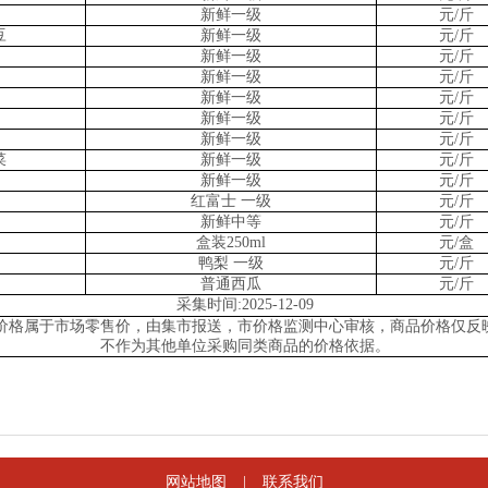
新鲜一级
元/斤
豆
新鲜一级
元/斤
新鲜一级
元/斤
新鲜一级
元/斤
新鲜一级
元/斤
新鲜一级
元/斤
新鲜一级
元/斤
菜
新鲜一级
元/斤
新鲜一级
元/斤
红富士 一级
元/斤
新鲜中等
元/斤
盒装250ml
元/盒
鸭梨 一级
元/斤
普通西瓜
元/斤
采集时间:2025-12-09
价格属于市场零售价，由集市报送，市价格监测中心审核，商品价格仅反
不作为其他单位采购同类商品的价格依据。
网站地图
|
联系我们