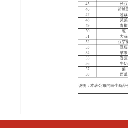
45
长豆
46
荷兰
47
莲藕
48
苋菜
49
青椒
50
葱
51
大蒜
52
豆芽
53
豆腐
54
苹果
55
香蕉
56
牛奶
57
梨
58
西瓜
说明：本表公布的民生商品