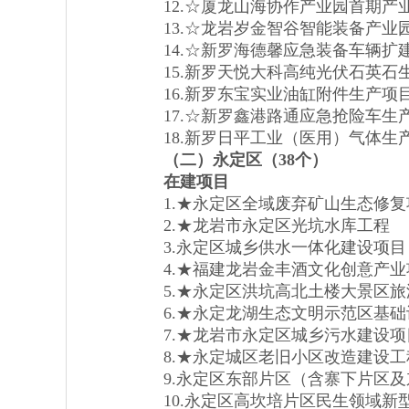
12.☆厦龙山海协作产业园首期产
13.☆龙岩岁金智谷智能装备产业
14.☆新罗海德馨应急装备车辆扩
15.新罗天悦大科高纯光伏石英石
16.新罗东宝实业油缸附件生产项
17.☆新罗鑫港路通应急抢险车生
18.新罗日平工业（医用）气体生
（二）永定区（3
8
个）
在建项目
1.★永定区全域废弃矿山生态修复
2.★龙岩市永定区光坑水库工程
3.永定区城乡供水一体化建设项目
4.★福建龙岩金丰酒文化创意产业
5.★永定区洪坑高北土楼大景区旅
6.★永定龙湖生态文明示范区基础
7.★龙岩市永定区城乡污水建设项
8.★永定城区老旧小区改造建设工
9.永定区东部片区（含寨下片区及
10.永定区高坎培片区民生领域新