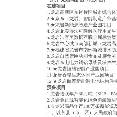
在建项目
1.龙岩高新区东肖片区城市综合体
2.★京东（龙岩）智能制造产业基
3.★龙岩新能源智造产业园项目
4.龙岩龙美湿法可降解医疗用品生
5.龙岩洁宜美数据互联金属标签智
6.龙岩中心城市南部新城（龙岩高
7.★福建省龙岩市南部新城排水防
8.龙岩自然康臣功能食品及膳食补
9.龙岩东电电力铜铝母线及辅件生
10.★龙岩恒丽智能产业园项目
11.龙岩香铭生态休闲产业园项目
12.★龙岩航泰新能源电池结构件
预备项目
1.龙岩陆联年产30万吨（SUP、P
2.龙岩金正源智能化绿色包装新材
3.☆龙岩高品年产200万条新能源
二、以各县（市、区）人民政府为