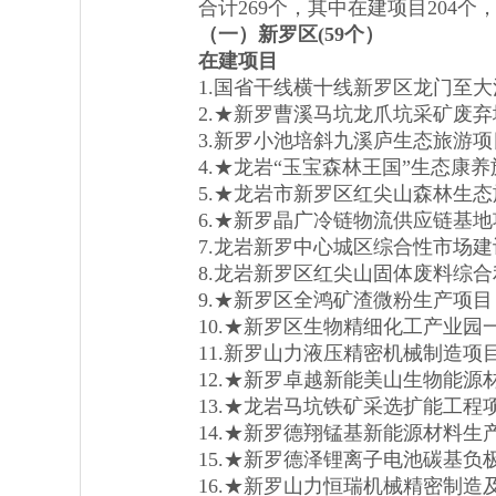
合计269个，其中在建项目204个，
（一）新罗区(5
9
个）
在建项目
1.国省干线横十线新罗区龙门至大
2.★新罗曹溪马坑龙爪坑采矿废弃
3.新罗小池培斜九溪庐生态旅游项
4.★龙岩“玉宝森林王国”生态康养
5.★龙岩市新罗区红尖山森林生态
6.★新罗晶广冷链物流供应链基地
7.龙岩新罗中心城区综合性市场建
8.龙岩新罗区红尖山固体废料综合
9.★新罗区全鸿矿渣微粉生产项目
10.★新罗区生物精细化工产业园
11.新罗山力液压精密机械制造项
12.★新罗卓越新能美山生物能源
13.★龙岩马坑铁矿采选扩能工程
14.★新罗德翔锰基新能源材料生
15.★新罗德泽锂离子电池碳基负
16.★新罗山力恒瑞机械精密制造