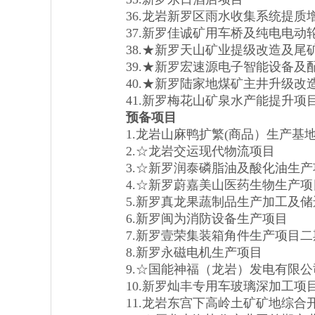
36.龙岩新罗区雨水收集系统提质
37.新罗佳诚矿用车桥及纯电电动
38.★新罗天山矿业提级改造及尾
39.★新罗宏速源电子智能设备及
40.★新罗陆家地煤矿主井升级改
41.新罗梅花山矿泉水产能提升项
预备项目
1.龙岩山麻鸭扩繁(商品）生产基
2.☆龙岩交运现代物流项目
3.☆新罗润泰磷脂油及酸化油生产
4.☆新罗蔚嘉美山医药生物生产项
5.新罗真龙果蔬制品生产加工及储
6.新罗闽为消防设备生产项目
7.新罗壹荣集装箱角件生产项目二
8.新罗永磁电机生产项目
9.☆国能神福（龙岩）发电有限公
10.新罗灿丰专用车玻璃深加工项
11.龙岩东宫下高岭土矿矿地综合