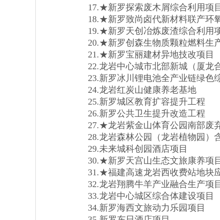
17.★新罗探索废木屑综合利用项
18.★新罗致尚卤代新材料联产环
19.★新罗天创冶炼废渣综合利用
20.★新罗创森生物质颗粒燃料生
21.★新罗宝丽建材异地技改项目
22.龙岩中心城市北部新城（厦龙
23.新罗冰川锂电池全产业链绿色
24.龙岩红炭山健康养老基地
25.新罗城区教育扩容提升工程
26.新罗公共卫生提升改造工程
27.★龙岩紫金山体育公园南部废
28.龙岩森林公园（龙岩植物园）
29.未来城科创园酒店项目
30.★新罗天宫山生态文旅康养项
31.★福建高速龙岩西收费站地块
32.龙岩翔腾牛羊产业融合生产项
33.龙岩中心城区综合体建设项目
34.新罗海西文旅动力乐园项目
35.新罗东日酒店项目