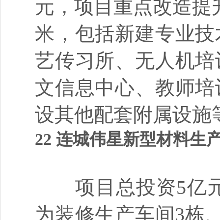
元，项目重点改造提
米，包括新建专业技
艺传习所、无人机培
文信息中心、教师培
设其他配套附属设
22
连城伟星新型材料生
项目总投资5亿元，
为装修生产车间3栋