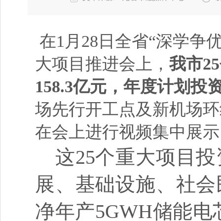
在1月28日全省“深学
大项目推进会上，
我市2
158.3亿元，年度计划投资
场先行开工点及新机场环
在会上进行视频集中展示
这25个重大项目投
展、基础设施、社会
净年产5GWH储能电芯