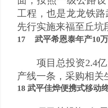
面，按照一级公路设
工程，也是龙龙铁路
先行实施来福至丘坑
17
武平希恩泰年产10
项目总投资2.4亿
产线一条，采购相关
18
武平佳烨便携式移动