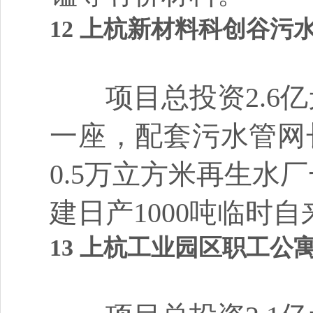
12
上杭新材料科创谷污
项目总投资2.6亿
一座，配套污水管网长
0.5万立方米再生水厂
建日产1000吨临时
13
上杭工业园区职工公