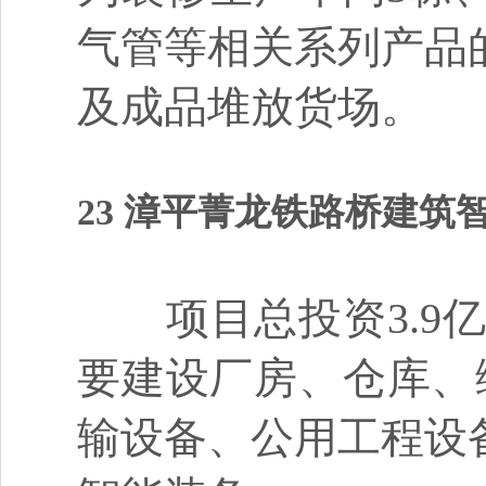
气管等相关系列产品
及成品堆放货场。
23
漳平菁龙铁路桥建筑
项目总投资3.9亿
要建设厂房、仓库、
输设备、公用工程设