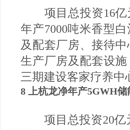
项目总投资16亿元
年产7000吨米香
及配套厂房、接待中
生产厂房及配套设施
三期建设客家疗养中
8
上杭龙净年产5GWH
项目总投资20亿元