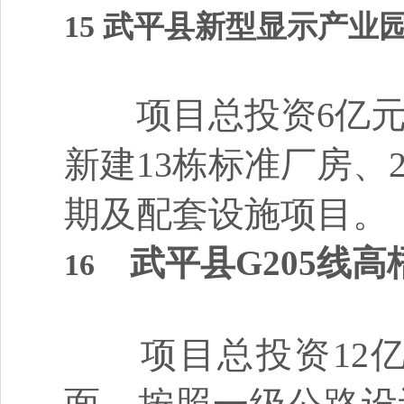
15
武平县新型显示产业
项目总投资6亿元，
新建13栋标准厂房
期及配套设施项目
武平县G205线
16
项目总投资12亿