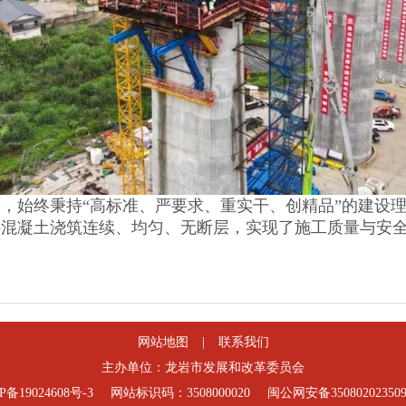
始终秉持“高标准、严要求、重实干、创精品”的建设理
块混凝土浇筑连续、均匀、无断层，实现了施工质量与安
网站地图
|
联系我们
主办单位：龙岩市发展和改革委员会
P备19024608号-3
网站标识码：3508000020
闽公网安备35080202350