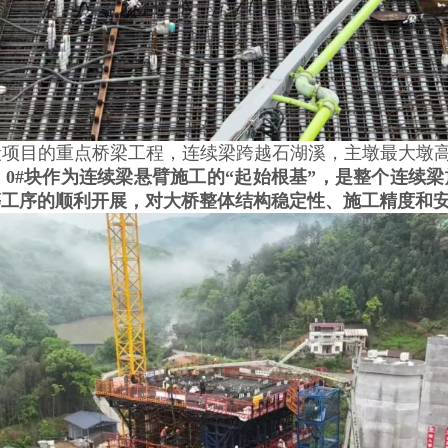
目的重点桥梁工程，连续梁跨越石湖溪，主墩最大墩高4
，
0#块作为连续梁悬臂施工的“起始根基”，是整个连续
等工序的顺利开展，对大桥整体结构稳定性、施工精度和