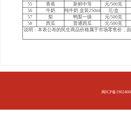
55
香蕉
新鲜中等
元/500克
56
牛奶
纯牛奶 盒装250ml
元/盒
57
梨
鸭梨一级
元/500克
58
西瓜
普通西瓜
元/500克
说明：本表公布的民生商品价格属于市场零售价，
闽ICP备1902460