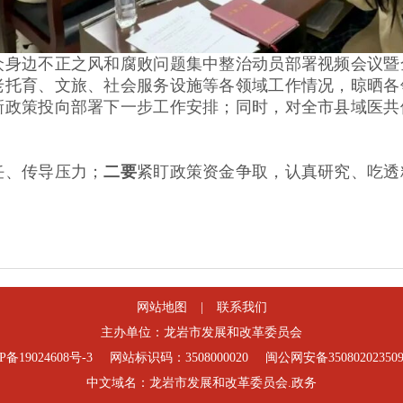
边不正之风和腐败问题集中整治动员部署视频会议暨
老托育、文旅、社会服务设施等各领域工作情况，晾晒各
新政策投向部署下一步工作安排；同时，对全市县域医共
任、传导压力；
二要
紧盯政策资金争取，认真研究、吃透
网站地图
|
联系我们
主办单位：龙岩市发展和改革委员会
P备19024608号-3
网站标识码：3508000020
闽公网安备35080202350
中文域名：龙岩市发展和改革委员会.政务