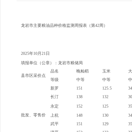
龙岩市主要粮油品种价格监测周报表（第42周）
2025年10月21日
填报单位（公章）：龙岩市粮储局
品名
晚籼稻
玉米
县市区采价点
等级
中等
中等
新罗
151
125.5
3
长汀
138
132
3
永定
152
125
3
批发、零售价
上杭
148
130
3
武平
151
129
3