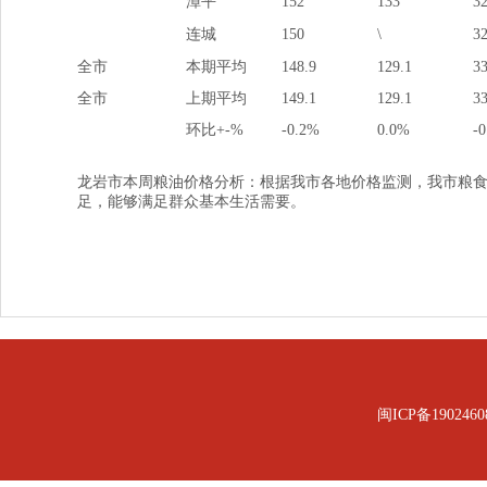
漳平
152
133
3
连城
150
\
3
全市
本期平均
148.9
129.1
33
全市
上期平均
149.1
129.1
33
环比+-%
-0.2%
0.0%
-
龙岩市本周粮油价格分析：根据我市各地价格监测，我市粮食
足，能够满足群众基本生活需要。
闽ICP备1902460