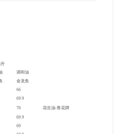
5
升
油
调和油
鱼
金龙鱼
66
69.9
70
花生油-鲁花牌
69.9
69