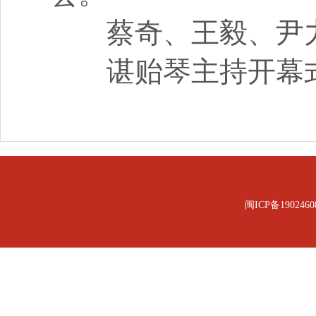
蔡奇、王毅、尹力
谌贻琴主持开幕
闽ICP备1902460