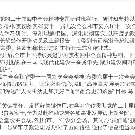
彻党的二十届四中全会精神专题研讨班举行。研讨班坚持
会精神,贯彻落实省委十一届九次全会和市委六届十一次全会
入学习研讨、深刻理解把握、深化贯彻落实,以高度的政
市长胡盛作开班动员及主题报告。市委副书记杨溢作总结
委常委、组织部部长汪志红主持开班式和结业式。
开后,全市上下持续兴起学习贯彻四中全会精神热潮。下
应对挑战,在中国式现代化建设中奋勇争先,聚力建设闽西
维护”。
中全会和省委十一届九次全会精神,市委六届十一次全会
保持战略定力、坚定必胜信心,紧盯“高质量发展更加坚实”
更加深远”“人民生活更加美好”“龙台融合更加紧密”目标,
关键责任、发挥好关键作用,在学习宣传贯彻党的二十届
身职责务实干,全力以赴推动龙岩各项事业发展迈上新台阶。
堂设主会场,各县(市、区)设分会场。其间,学员们通
进一步铸牢了政治忠诚,明晰了方向路径,强化了使命担当,