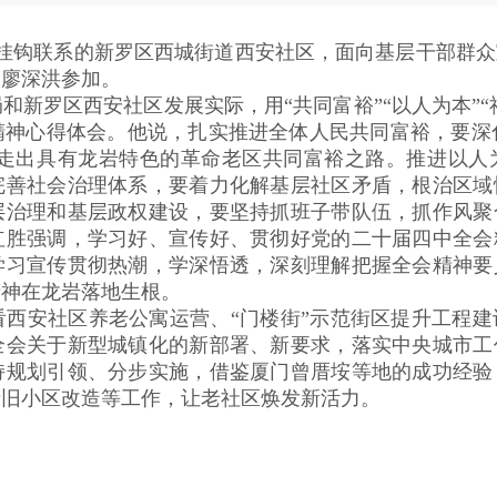
挂钩联系的新罗区西城街道西安社区，面向基层干部群众
长廖深洪参加。
罗区西安社区发展实际，用“共同富裕”“以人为本”“社
神心得体会。他说，扎实推进全体人民共同富裕，要深化“思
探索走出具有龙岩特色的革命老区共同富裕之路。推进以
完善社会治理体系，要着力化解基层社区矛盾，根治区域
层治理和基层政权建设，要坚持抓班子带队伍，抓作风聚
红胜强调，学习好、宣传好、贯彻好党的二十届四中全会
学习宣传贯彻热潮，学深悟透，深刻理解把握全会精神要
精神在龙岩落地生根。
安社区养老公寓运营、“门楼街”示范街区提升工程建
全会关于新型城镇化的新部署、新要求，落实中央城市工
持规划引领、分步实施，借鉴厦门曾厝垵等地的成功经验
老旧小区改造等工作，让老社区焕发新活力。